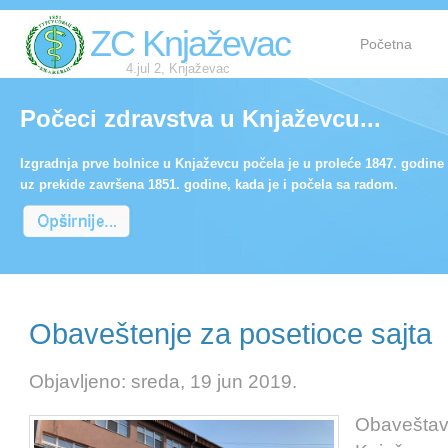
ZC Knjaževac
Početna
4.jul 2, Knjaževac
Počeci zdravstva u Knjaževcu...
Izgradnja prve bolnice u Knjaževcu počela je u proleće 1847. godine 
uz prekide završena 1851. godine, kada je i počela sa radom.
Obaveštenje za posetioce sajta
Objavljeno: sreda, 19 jun 2019.
Obaveštav