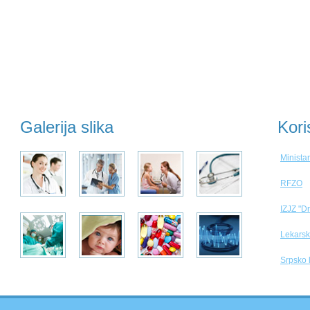
Galerija slika
Kori
Ministar
RFZO
IZJZ "D
Lekarsk
Srpsko 