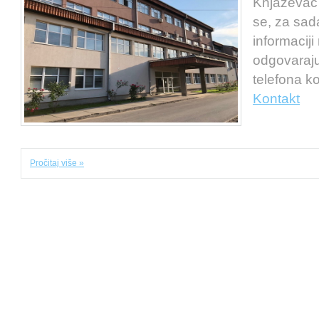
Knjaževac t
se, za sad
informaciji 
odgovaraju
telefona ko
Kontakt
Pročitaj više »