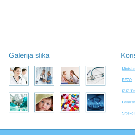
Galerija slika
Kori
Ministar
RFZO
IZJZ "D
Lekarsk
Srpsko 