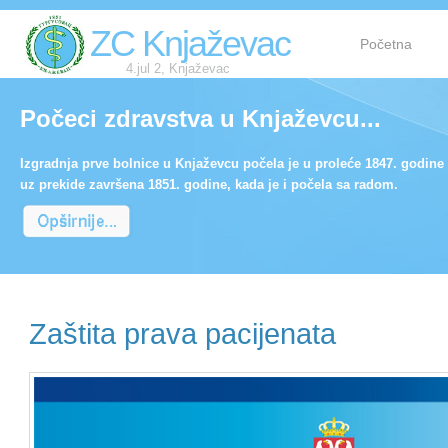
ZC Knjaževac
Početna
4.jul 2, Knjaževac
Počeci zdravstva u Knjaževcu...
Izgradnja prve bolnice u Knjaževcu počela je u proleće 1847. godine 
uz prekide završena 1851. godine, kada je i počela sa radom.
Zaštita prava pacijenata