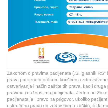
Zakonom o pravima pacijenata („Sl. glasnik RS” 
prava pacijenata prilikom korišćenja zdravstvene 
ostvarivanja i način zaštite tih prava, kao i druga 
pravima i dužnostima pacijenata. Jedno od Zak
pacijenata je i pravo na prigovor, ukoliko pacijen
uskraćeno pravo na zdravstvenu zaštitu, ili da 